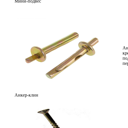
Мини-подвес
Ан
кр
по
пе
Анкер-клин