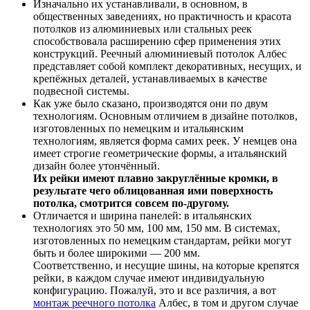
Изначально их устанавливали, в основном, в
общественных заведениях, но практичность и красота
потолков из алюминиевых или стальных реек
способствовала расширению сфер применения этих
конструкций. Реечный алюминиевый потолок Албес
представляет собой комплект декоративных, несущих, и
крепёжных деталей, устанавливаемых в качестве
подвесной системы.
Как уже было сказано, производятся они по двум
технологиям. Основным отличием в дизайне потолков,
изготовленных по немецким и итальянским
технологиям, является форма самих реек. У немцев она
имеет строгие геометрические формы, а итальянский
дизайн более утончённый.
Их рейки имеют плавно закруглённые кромки, в
результате чего облицованная ими поверхность
потолка, смотрится совсем по-другому.
Отличается и ширина панелей: в итальянских
технологиях это 50 мм, 100 мм, 150 мм. В системах,
изготовленных по немецким стандартам, рейки могут
быть и более широкими — 200 мм.
Соответственно, и несущие шины, на которые крепятся
рейки, в каждом случае имеют индивидуальную
конфигурацию. Пожалуй, это и все различия, а вот
монтаж реечного потолка
Албес, в том и другом случае