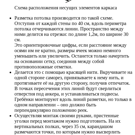
Схема расположения несущих элементов каркаса
Разметка потолка производится по такой схеме.
Отступив от каждой стены по 40 см, вдоль периметра
потолка отчерчиваются линии. Пространство между
ними делится на отрезки: по длине 1,2м, по ширине 30
см.
Это ориентировочные цифры, если расстояние между
осями им не кратно, размеры ячеек можно немного
уменьшить или увеличить. Останется только начертить
на основании сетку, соединив между собой
противоположные отметки.
Делается это с помощью красящей нити. Вкручиваете на
одной стороне саморез, привязываете к нему нить, и
протягиваете её на другую сторону, получив отпечаток.
В точках пересечения этих линий будут сверлиться
отверстия под анкера, и устанавливаться подвесы.
Гребёнки монтируют вдоль линий разметки, но только в
одном направлении – оно должно быть
перпендикулярно положению реек.
Осуществляя монтаж своими руками, пристенные
уголки перед монтажом нужно подготовить. На их
вертикальных полках, через 35 см, карандашом
размечаются точки, по которым нужно высверлить