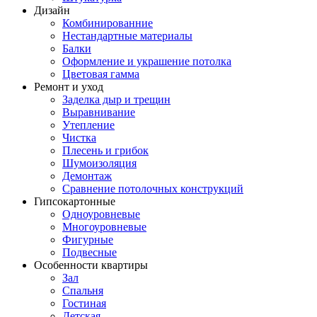
Дизайн
Комбинированние
Нестандартные материалы
Балки
Оформление и украшение потолка
Цветовая гамма
Ремонт и уход
Заделка дыр и трещин
Выравнивание
Утепление
Чистка
Плесень и грибок
Шумоизоляция
Демонтаж
Сравнение потолочных конструкций
Гипсокартонные
Одноуровневые
Многоуровневые
Фигурные
Подвесные
Особенности квартиры
Зал
Спальня
Гостиная
Детская