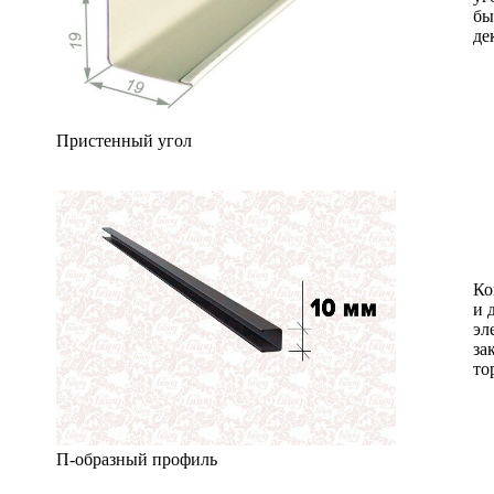
бы
де
Пристенный угол
Ко
и 
эл
за
то
П-образный профиль