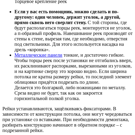
Торцевое крепление реек
Если у вас есть помощник, можно сделать и по-
другому: один человек, держит уголок, а другой,
прямо сквозь него сверлит стену.
С той стороны, где
будут располагаться торцы реек, монтируется не уголок,
а п-образный профиль. Навешивание реек производят от
стены к стене, вырезая там, где необходимо, отверстия
под светильники. Для этого используется насадка на
дрель «коронка».
Металлические панели
тонкие, и достаточно гибкие.
Чтобы торцы реек после установки не отгибались вверх,
их расклинивают распорками, вырезанными из уголков,
и на картинке сверху это хорошо видно. Если ширина
потолка не кратна размеру рейки, то последний элемент
облицовки придётся подрезать по длине.
Делается это болгаркой, либо ножницами по металлу.
Среза видно не будет, так как он закроется
горизонтальной полкой уголка.
Рейки устанавливаются, защёлкиваясь фиксаторами. В
зависимости от конструкции потолка, они могут чередоваться
при установке со вставками. При необходимости демонтажа,
разбирать конструкцию начинают в обратном порядке – с
подрезанной рейки.