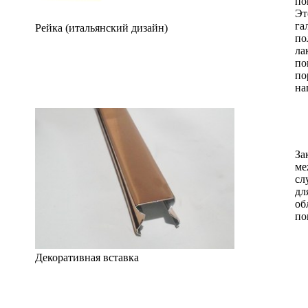
по
Эт
га
Рейка (итальянский дизайн)
по
ла
по
по
на
За
ме
сл
дл
об
по
Декоративная вставка